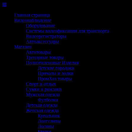
Перейти
к
Главная страница
содержимому
Видеонаблюдение
Оборудование
Системы видеофиксации для транспорта
Видеорегистраторы
Автоаксессуары
Магазин
Автотовары
Трендовые товары
Полиэтиленовые Изделия
Детские городоки
Причалы и лодки
ПромХоз товары
Спорт и отдых
Сумки и рюкзаки
Мужская одежда
Футболки
Детская одежда
Женская одежда
Купальник
Лонгсливы
Лосины
Брюки