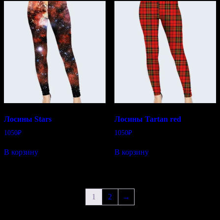
Лосины Stars
Лосины Tartan red
1050
₽
1050
₽
В корзину
В корзину
1
2
→