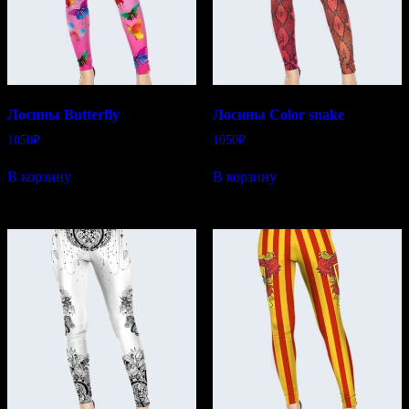
Лосины Butterfly
Лосины Color snake
1050
₽
1050
₽
В корзину
В корзину