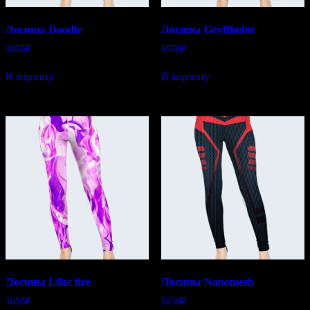
Лосины Doodle
Лосины Gryffindor
1050
₽
1050
₽
В корзину
В корзину
Лосины Lilac fire
Лосины Nanomesh
1050
₽
1050
₽