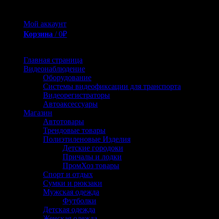
страницах интернета, всё это, мы сделали за Вас.
Мой аккаунт
Корзина
/
0
₽
0
Главная страница
Видеонаблюдение
Оборудование
Системы видеофиксации для транспорта
Видеорегистраторы
Автоаксессуары
Магазин
Автотовары
Трендовые товары
Полиэтиленовые Изделия
Детские городоки
Причалы и лодки
ПромХоз товары
Спорт и отдых
Сумки и рюкзаки
Мужская одежда
Футболки
Детская одежда
Женская одежда