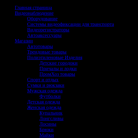
Перейти
Главная страница
к
Видеонаблюдение
содержимому
Оборудование
Системы видеофиксации для транспорта
Видеорегистраторы
Автоаксессуары
Магазин
Автотовары
Трендовые товары
Полиэтиленовые Изделия
Детские городоки
Причалы и лодки
ПромХоз товары
Спорт и отдых
Сумки и рюкзаки
Мужская одежда
Футболки
Детская одежда
Женская одежда
Купальник
Лонгсливы
Лосины
Брюки
Майки