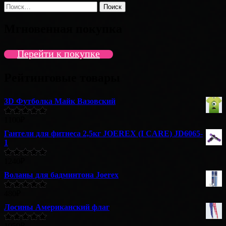
Найти:
Мгновенная покупка
Перейти к покупке
Рейтинговые товары
3D Футболка Майк Вазовский
1100
₽
Оценка
5.00
из 5
Гантели для фитнеса 2,5кг JOEREX (I CARE) JD6065-
1
1240
₽
Оценка
5.00
из 5
Воланы для бадминтона Joerex
480
₽
Оценка
5.00
из 5
Лосины Американский флаг
1050
₽