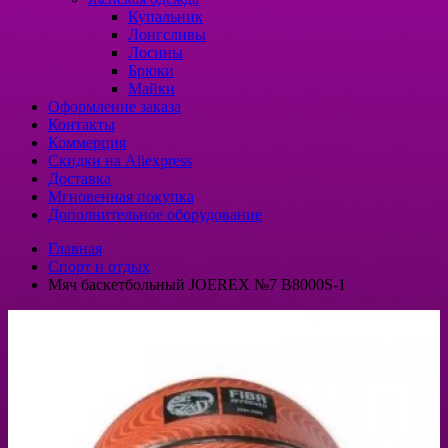
Купальник
Лонгсливы
Лосины
Брюки
Майки
Оформление заказа
Контакты
Коммерция
Скидки на Aliexpress
Доставка
Мгновенная покупка
Дополнительное оборудование
Главная
Спорт и отдых
Мяч баскетбольный JOEREX №7 B8000S-1