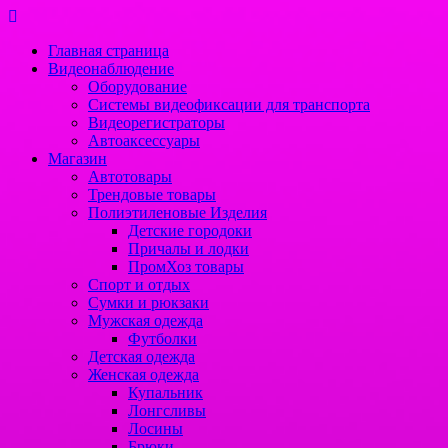
Перейти
к
Главная страница
содержимому
Видеонаблюдение
Оборудование
Системы видеофиксации для транспорта
Видеорегистраторы
Автоаксессуары
Магазин
Автотовары
Трендовые товары
Полиэтиленовые Изделия
Детские городоки
Причалы и лодки
ПромХоз товары
Спорт и отдых
Сумки и рюкзаки
Мужская одежда
Футболки
Детская одежда
Женская одежда
Купальник
Лонгсливы
Лосины
Брюки