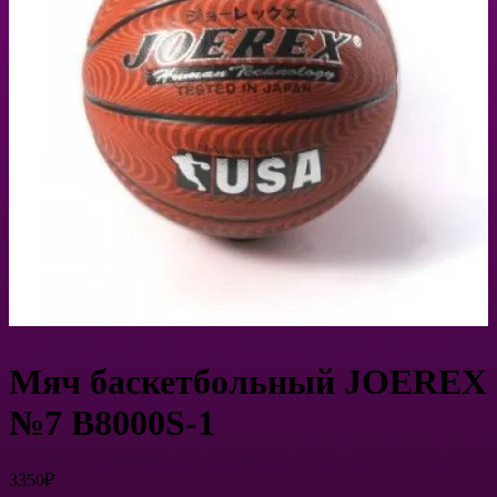
Мяч баскетбольный JOEREX
№7 B8000S-1
3350
₽