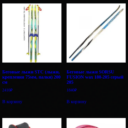
Беговые лыжи STC (лыжи,
Беговые лыжи SORSU
крепления 75мм, палки) 200
FUSION wax 180-205 серый
см
205
2410
₽
1840
₽
В корзину
В корзину