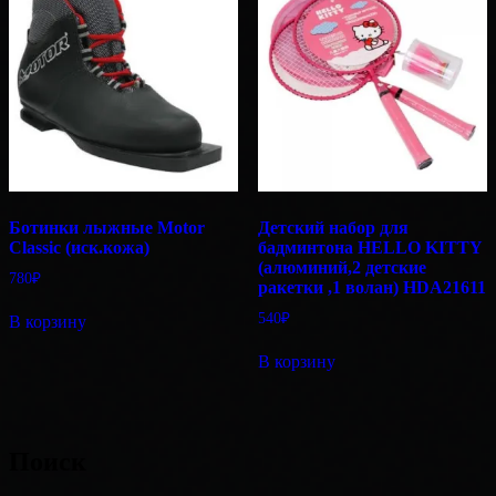
Ботинки лыжные Motor
Детский набор для
Classic (иск.кожа)
бадминтона HELLO KITTY
(алюминий,2 детские
780
₽
ракетки ,1 волан) HDA21611
540
₽
В корзину
В корзину
Поиск