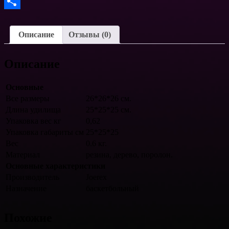
VK
Отправить
Описание
Отзывы (0)
Описание
Основные
Все размеры
26*26*26 см.
Длина удилища
25*25*25 см.
Упаковка вес кг
0,62
Упаковка габариты см
25*25*25
Вес
0.6 кг.
Материал
резина, дерево, поролон.
Основные характеристики
Производитель
Joerex
Назначение
баскетбольный
Похожие