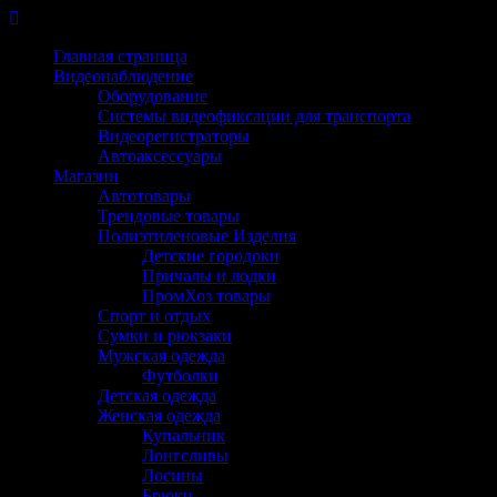
Перейти
к
Главная страница
содержимому
Видеонаблюдение
Оборудование
Системы видеофиксации для транспорта
Видеорегистраторы
Автоаксессуары
Магазин
Автотовары
Трендовые товары
Полиэтиленовые Изделия
Детские городоки
Причалы и лодки
ПромХоз товары
Спорт и отдых
Сумки и рюкзаки
Мужская одежда
Футболки
Детская одежда
Женская одежда
Купальник
Лонгсливы
Лосины
Брюки