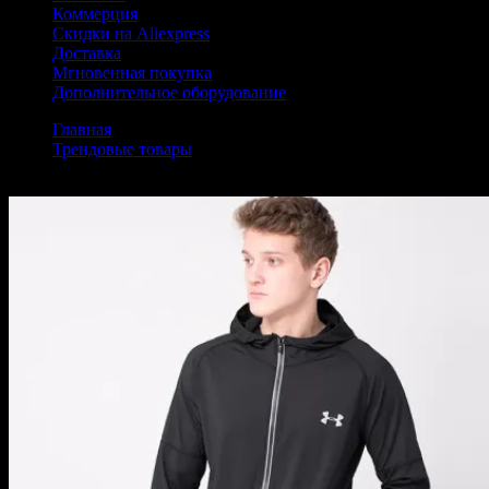
Коммерция
Скидки на Aliexpress
Доставка
Мгновенная покупка
Дополнительное оборудование
Главная
Трендовые товары
Ветровка Under Armour цвет черный