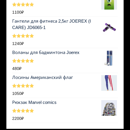
Оценка
1100
₽
5.00
из 5
Гантели для фитнеса 2,5кг JOEREX (I
CARE) JD6065-1
Оценка
1240
₽
5.00
из 5
Воланы для бадминтона Joerex
Оценка
480
₽
5.00
из 5
Лосины Американский флаг
Оценка
1050
₽
5.00
из 5
Рюкзак Marvel comics
Оценка
2200
₽
5.00
из 5