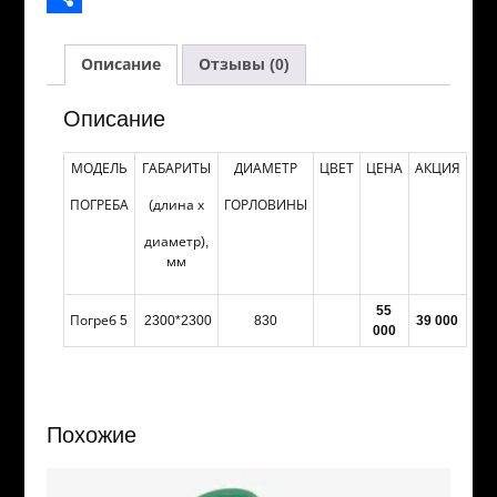
o
e
e
l
n
K
О
Описание
Отзывы (0)
k
r
n
.
o
т
g
R
k
п
Описание
e
u
l
р
МОДЕЛЬ
ГАБАРИТЫ
ДИАМЕТР
ЦВЕТ
ЦЕНА
АКЦИЯ
r
a
а
ПОГРЕБА
(длина х
ГОРЛОВИНЫ
s
в
диаметр),
s
и
мм
n
т
55
i
ь
Погреб 5
2300*2300
830
39 000
000
k
i
Похожие