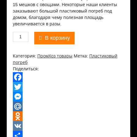
15 мешков с овощами. Некоторые наши клиенты
заказывают большой пластиковый погреб под
домом, благодаря чему полезная площадь
увеличивается в разы.
Количество
В корзину
товара
Пластиковый
погреб
Категория:
ПромХоз товары
Метка:
Пластиковый
погреб
Поделиться:
F
a
T
c
w
M
e
i
e
M
b
t
s
a
O
o
t
s
i
d
V