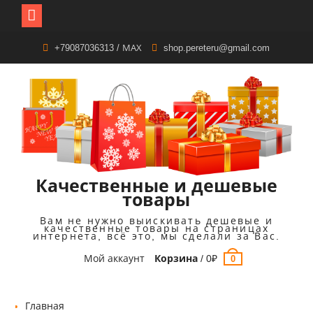
Перейти
+79087036313 / МАХ
shop.pereteru@gmail.com
к
содержимому
Качественные и дешевые
товары
Вам не нужно выискивать дешевые и
качественные товары на страницах
интернета, всё это, мы сделали за Вас.
Мой аккаунт
Корзина
/
0
₽
0
Главная