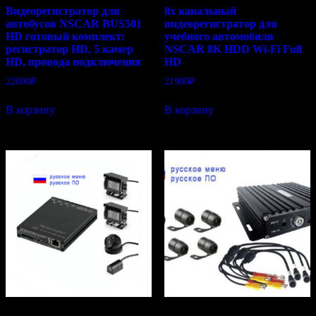
Видеорегистратор для
8х канальный
автобусов NSCAR BUS501
видеорегистратор для
HD готовый комплект:
учебного автомобиля
регистратор HD, 5 камер
NSCAR 8K HDD Wi-Fi Full
HD, провода подключения
HD
22000
₽
21900
₽
В корзину
В корзину