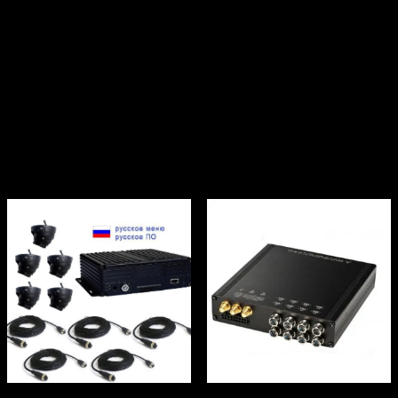
Самозащита
Защита от перегрузки / обра
Степень защиты
IР64
Виброустойчивость
<3 Grms
Ударопрочность
<1200 Grms
Рабочая влажность
от 5% до 95%
Размеры устройства
115 x 92 x 20 мм
Вес
0.6 кг
Похожие