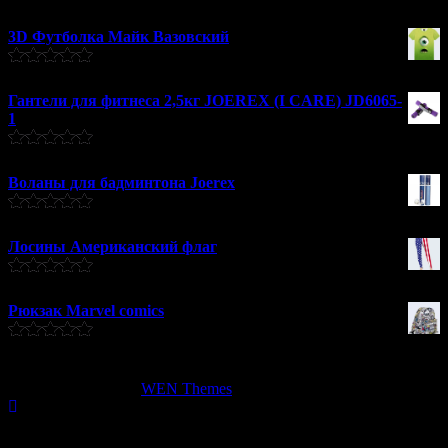
3D Футболка Майк Вазовский
1100
₽
Оценка
5.00
из 5
Гантели для фитнеса 2,5кг JOEREX (I CARE) JD6065-
1
1240
₽
Оценка
5.00
из 5
Воланы для бадминтона Joerex
480
₽
Оценка
5.00
из 5
Лосины Американский флаг
1050
₽
Оценка
5.00
из 5
Рюкзак Marvel comics
2200
₽
Оценка
5.00
из 5
Copyright © Все права защищены.
Clean Commerce от
WEN Themes