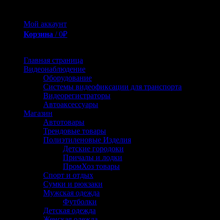
страницах интернета, всё это, мы сделали за Вас.
Мой аккаунт
Корзина
/
0
₽
0
Главная страница
Видеонаблюдение
Оборудование
Системы видеофиксации для транспорта
Видеорегистраторы
Автоаксессуары
Магазин
Автотовары
Трендовые товары
Полиэтиленовые Изделия
Детские городоки
Причалы и лодки
ПромХоз товары
Спорт и отдых
Сумки и рюкзаки
Мужская одежда
Футболки
Детская одежда
Женская одежда