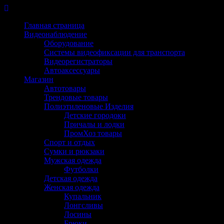
Перейти
к
Главная страница
содержимому
Видеонаблюдение
Оборудование
Системы видеофиксации для транспорта
Видеорегистраторы
Автоаксессуары
Магазин
Автотовары
Трендовые товары
Полиэтиленовые Изделия
Детские городоки
Причалы и лодки
ПромХоз товары
Спорт и отдых
Сумки и рюкзаки
Мужская одежда
Футболки
Детская одежда
Женская одежда
Купальник
Лонгсливы
Лосины
Брюки