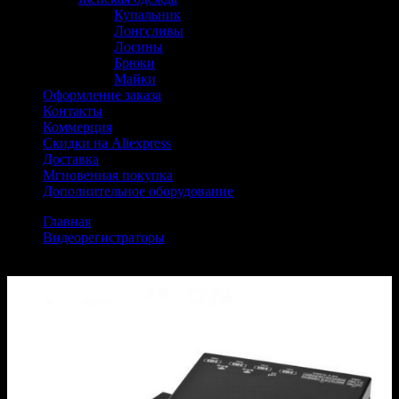
Купальник
Лонгсливы
Лосины
Брюки
Майки
Оформление заказа
Контакты
Коммерция
Скидки на Aliexpress
Доставка
Мгновенная покупка
Дополнительное оборудование
Главная
Видеорегистраторы
Видеорегистратор NSCAR 4K Wi-Fi Full HD