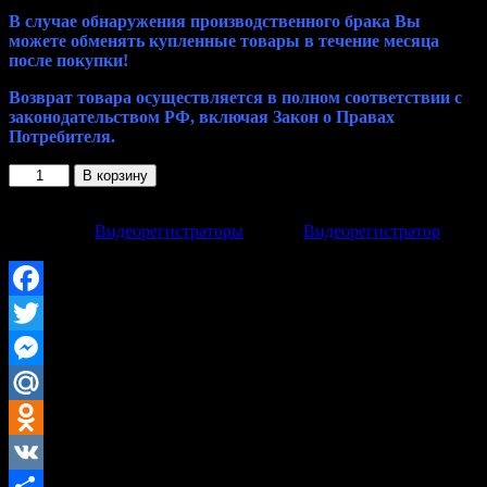
В случае обнаружения производственного брака Вы
можете обменять купленные товары в течение месяца
после покупки!
Возврат товара осуществляется в полном соответствии с
законодательством РФ, включая Закон о Правах
Потребителя.
Количество
В корзину
товара
Видеорегистратор
NSCAR
Категория:
Видеорегистраторы
Метка:
Видеорегистратор
4K
Поделиться:
Wi-
Fi
Full
Facebook
HD
Twitter
Messenger
Mail.Ru
Odnoklassniki
VK